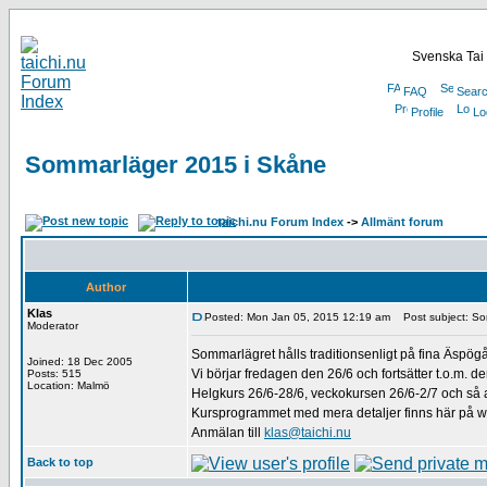
Svenska Tai 
FAQ
Sear
Profile
Lo
Sommarläger 2015 i Skåne
taichi.nu Forum Index
->
Allmänt forum
Author
Klas
Posted: Mon Jan 05, 2015 12:19 am
Post subject: So
Moderator
Sommarlägret hålls traditionsenligt på fina Äspö
Joined: 18 Dec 2005
Vi börjar fredagen den 26/6 och fortsätter t.o.m. de
Posts: 515
Location: Malmö
Helgkurs 26/6-28/6, veckokursen 26/6-2/7 och så 
Kursprogrammet med mera detaljer finns här på 
Anmälan till
klas@taichi.nu
Back to top