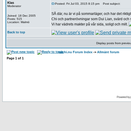
Klas
Posted: Fri Jul 03, 2015 8:15 pm
Post subject:
Moderator
SÅ där, nu är vi på sommarläger, och har det rikt
Joined: 18 Dec 2005
Chi och partnerövningar som Dui Lian, svärd och 
Posts: 515
Location: Malmö
Vi har vädrets makter på vår sida, soligt och milt.
Back to top
Display posts from previo
taichi.nu Forum Index
->
Allmänt forum
Page
1
of
1
Powered by