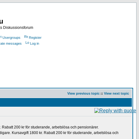
nu
ts Diskussionsforum
Usergroups
Register
ivate messages
Log in
View previous topic
::
View next topic
 Rabatt 200 kr för studerande, arbetslösa och pensionärer.
digare. Kursavgift 1800 kr. Rabatt 200 kr för studerande, arbetslösa och