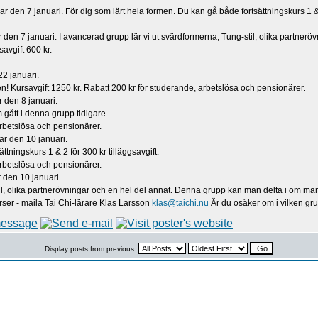
r den 7 januari. För dig som lärt hela formen. Du kan gå både fortsättningskurs 1 & 2
den 7 januari. I avancerad grupp lär vi ut svärdformerna, Tung-stil, olika partner
avgift 600 kr.
22 januari.
 Kursavgift 1250 kr. Rabatt 200 kr för studerande, arbetslösa och pensionärer.
r den 8 januari.
 gått i denna grupp tidigare.
arbetslösa och pensionärer.
ar den 10 januari.
tningskurs 1 & 2 för 300 kr tilläggsavgift.
arbetslösa och pensionärer.
 den 10 januari.
il, olika partnerövningar och en hel del annat. Denna grupp kan man delta i om man g
r - maila Tai Chi-lärare Klas Larsson
klas@taichi.nu
Är du osäker om i vilken gru
Display posts from previous: