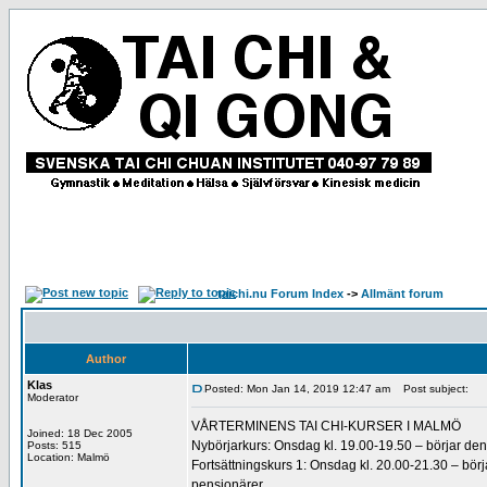
taichi.nu Forum Index
->
Allmänt forum
Author
Klas
Posted: Mon Jan 14, 2019 12:47 am
Post subject:
Moderator
VÅRTERMINENS TAI CHI-KURSER I MALMÖ
Joined: 18 Dec 2005
Nybörjarkurs: Onsdag kl. 19.00-19.50 – börjar den
Posts: 515
Location: Malmö
Fortsättningskurs 1: Onsdag kl. 20.00-21.30 – börja
pensionärer.