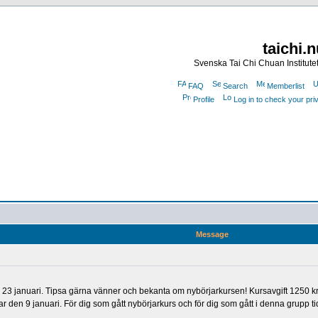
taichi.
Svenska Tai Chi Chuan Institute
FAQ
Search
Memberlist
Profile
Log in to check your pr
Message
 23 januari. Tipsa gärna vänner och bekanta om nybörjarkursen! Kursavgift 1250 kr.
r den 9 januari. För dig som gått nybörjarkurs och för dig som gått i denna grupp ti