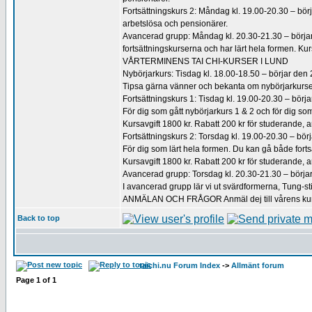
Fortsättningskurs 2: Måndag kl. 19.00-20.30 – börja
arbetslösa och pensionärer.
Avancerad grupp: Måndag kl. 20.30-21.30 – börjar 
fortsättningskurserna och har lärt hela formen. Kurs
VÅRTERMINENS TAI CHI-KURSER I LUND
Nybörjarkurs: Tisdag kl. 18.00-18.50 – börjar den 
Tipsa gärna vänner och bekanta om nybörjarkursen!
Fortsättningskurs 1: Tisdag kl. 19.00-20.30 – börja
För dig som gått nybörjarkurs 1 & 2 och för dig som
Kursavgift 1800 kr. Rabatt 200 kr för studerande, 
Fortsättningskurs 2: Torsdag kl. 19.00-20.30 – börj
För dig som lärt hela formen. Du kan gå både fortsät
Kursavgift 1800 kr. Rabatt 200 kr för studerande, 
Avancerad grupp: Torsdag kl. 20.30-21.30 – börjar
I avancerad grupp lär vi ut svärdformerna, Tung-st
ANMÄLAN OCH FRÅGOR Anmäl dej till vårens kurse
Back to top
taichi.nu Forum Index
->
Allmänt forum
Page
1
of
1