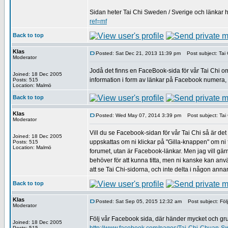
Sidan heter Tai Chi Sweden / Sverige och länkar 
ref=mf
Back to top
Klas
Posted: Sat Dec 21, 2013 11:39 pm
Post subject: Tai 
Moderator
Jodå det finns en FaceBook-sida för vår Tai Chi om 
Joined: 18 Dec 2005
information i form av länkar på Facebook numera, så
Posts: 515
Location: Malmö
Back to top
Klas
Posted: Wed May 07, 2014 3:39 pm
Post subject: Tai
Moderator
Vill du se Facebook-sidan för vår Tai Chi så är det 
Joined: 18 Dec 2005
uppskattas om ni klickar på "Gilla-knappen" om ni fak
Posts: 515
Location: Malmö
forumet, utan är Facebook-länkar. Men jag vill gärna
behöver för att kunna titta, men ni kanske kan an
att se Tai Chi-sidorna, och inte delta i någon anna
Back to top
Klas
Posted: Sat Sep 05, 2015 12:32 am
Post subject: Följ
Moderator
Följ vår Facebook sida, där händer mycket och gru
Joined: 18 Dec 2005
Posts: 515