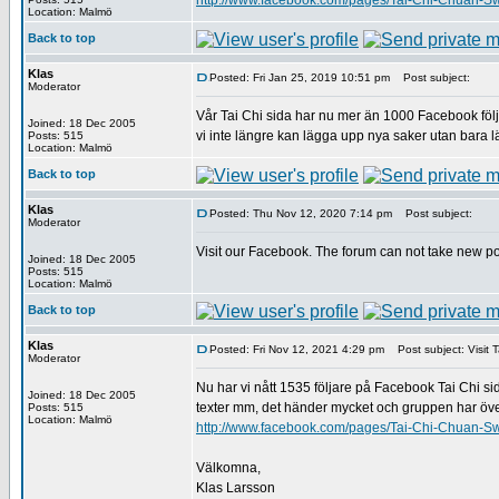
http://www.facebook.com/pages/Tai-Chi-Chuan-
Location: Malmö
Back to top
Klas
Posted: Fri Jan 25, 2019 10:51 pm
Post subject:
Moderator
Vår Tai Chi sida har nu mer än 1000 Facebook följa
Joined: 18 Dec 2005
vi inte längre kan lägga upp nya saker utan bara lä
Posts: 515
Location: Malmö
Back to top
Klas
Posted: Thu Nov 12, 2020 7:14 pm
Post subject:
Moderator
Visit our Facebook. The forum can not take new po
Joined: 18 Dec 2005
Posts: 515
Location: Malmö
Back to top
Klas
Posted: Fri Nov 12, 2021 4:29 pm
Post subject: Visit 
Moderator
Nu har vi nått 1535 följare på Facebook Tai Chi sid
Joined: 18 Dec 2005
texter mm, det händer mycket och gruppen har över
Posts: 515
Location: Malmö
http://www.facebook.com/pages/Tai-Chi-Chuan-
Välkomna,
Klas Larsson