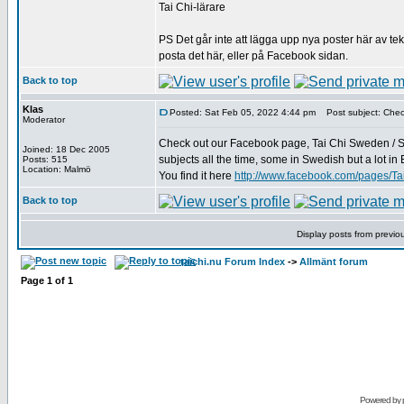
Tai Chi-lärare
PS Det går inte att lägga upp nya poster här av tek
posta det här, eller på Facebook sidan.
Back to top
Klas
Posted: Sat Feb 05, 2022 4:44 pm
Post subject: Check
Moderator
Check out our Facebook page, Tai Chi Sweden / Sve
Joined: 18 Dec 2005
subjects all the time, some in Swedish but a lot in En
Posts: 515
Location: Malmö
You find it here
http://www.facebook.com/pages/
Back to top
Display posts from previo
taichi.nu Forum Index
->
Allmänt forum
Page
1
of
1
Powered by