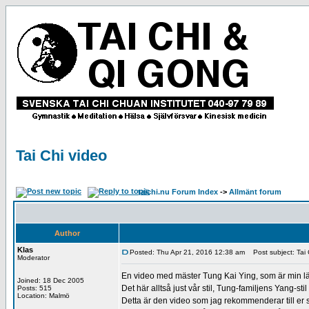
Tai Chi video
taichi.nu Forum Index
->
Allmänt forum
Author
Klas
Posted: Thu Apr 21, 2016 12:38 am
Post subject: Tai 
Moderator
En video med mäster Tung Kai Ying, som är min l
Joined: 18 Dec 2005
Det här alltså just vår stil, Tung-familjens Yang-sti
Posts: 515
Location: Malmö
Detta är den video som jag rekommenderar till er so