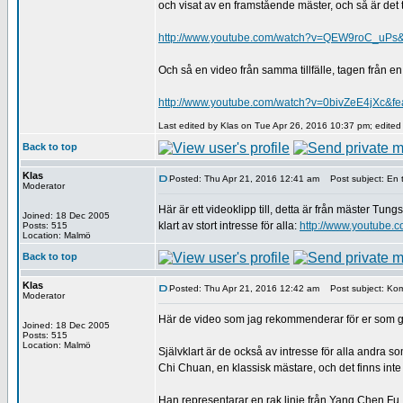
och visat av en framstående mäster, och så är det tag
http://www.youtube.com/watch?v=QEW9roC_uPs&f
Och så en video från samma tillfälle, tagen från e
http://www.youtube.com/watch?v=0bivZeE4jXc&fe
Last edited by Klas on Tue Apr 26, 2016 10:37 pm; edited 1
Back to top
Klas
Posted: Thu Apr 21, 2016 12:41 am
Post subject: En ti
Moderator
Här är ett videoklipp till, detta är från mäster Tu
Joined: 18 Dec 2005
klart av stort intresse för alla:
http://www.youtube
Posts: 515
Location: Malmö
Back to top
Klas
Posted: Thu Apr 21, 2016 12:42 am
Post subject: Ko
Moderator
Här de video som jag rekommenderar för er som g
Joined: 18 Dec 2005
Posts: 515
Location: Malmö
Självklart är de också av intresse för alla andra 
Chi Chuan, en klassisk mästare, och det finns in
Han representarar en rak linje från Yang Chen Fu