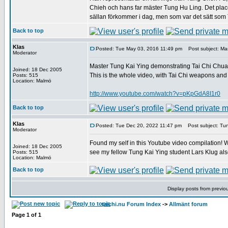
Chieh och hans far mäster Tung Hu Ling. Det placer
sällan förkommer i dag, men som var det sätt som Ta
Back to top
Klas
Posted: Tue May 03, 2016 11:49 pm
Post subject: Mas
Moderator
Master Tung Kai Ying demonstrating Tai Chi Chua
Joined: 18 Dec 2005
This is the whole video, with Tai Chi weapons and a
Posts: 515
Location: Malmö
http://www.youtube.com/watch?v=pKpGdA8I1r0
Back to top
Klas
Posted: Tue Dec 20, 2022 11:47 pm
Post subject: Tung
Moderator
Found my self in this Youtube video compilation! We
Joined: 18 Dec 2005
see my fellow Tung Kai Ying student Lars Klug al
Posts: 515
Location: Malmö
Back to top
Display posts from previo
taichi.nu Forum Index
->
Allmänt forum
Page
1
of
1