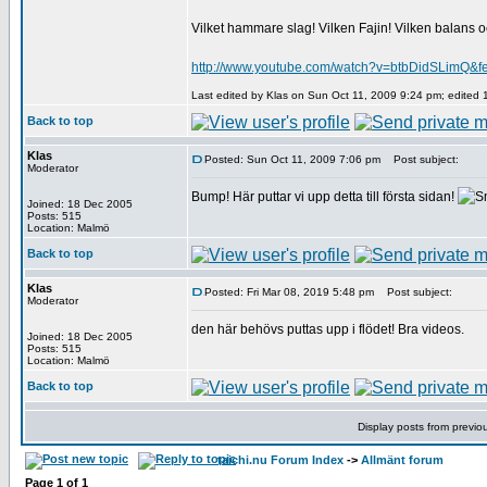
Vilket hammare slag! Vilken Fajin! Vilken balans oc
http://www.youtube.com/watch?v=btbDidSLimQ&fe
Last edited by Klas on Sun Oct 11, 2009 9:24 pm; edited 1 
Back to top
Klas
Posted: Sun Oct 11, 2009 7:06 pm
Post subject:
Moderator
Bump! Här puttar vi upp detta till första sidan!
Joined: 18 Dec 2005
Posts: 515
Location: Malmö
Back to top
Klas
Posted: Fri Mar 08, 2019 5:48 pm
Post subject:
Moderator
den här behövs puttas upp i flödet! Bra videos.
Joined: 18 Dec 2005
Posts: 515
Location: Malmö
Back to top
Display posts from previo
taichi.nu Forum Index
->
Allmänt forum
Page
1
of
1