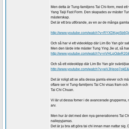
Men detta är Tung-familjens Tai Chi-form, med ett 
Yang Taiji Fast Form. Den skapades av mäster Tung
mästerskap.
Det är ett bra utförande, av en av de många gamla
http://www.youtube.com/watch?v=RYXDKgp5b6Q&
Och så har vi ett videoklipp där Lim Bo Yan gör 
Men den lärde inte mäster Tung Ying Jie ut, så ha
http://www.youtube.com/watch?v=nVHLpOdeR20&f
Och så ett videoklipp där Lim Bo Yan gör svärd/jia
http://www.youtube.com/watch?v=wVJHeoq7okE&f
Det är roligt att se alla dessa gamla elever och m
oftare ser vi Tung-familjens Tai Chi visas fram och 
Tai Chi Chuan.
Vi lär ut dessa fomer i de avancerade grupperna, n
arv.
Men hur är det med den nya generationens Tai Chi 
nallepyjamas.
Det är ju bra att göra tai chi innan man nattar sig