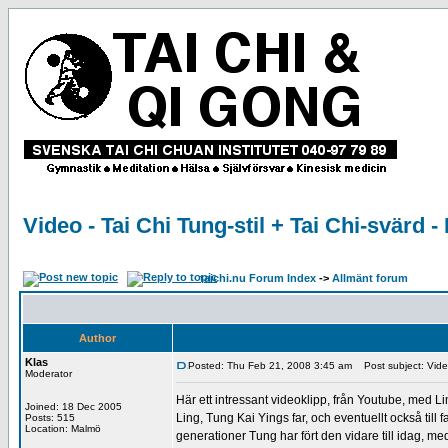
Video - Tai Chi Tung-stil + Tai Chi-svärd 
taichi.nu Forum Index
->
Allmänt forum
Author
Klas
Posted: Thu Feb 21, 2008 3:45 am
Post subject: Video 
Moderator
Här ett intressant videoklipp, från Youtube, med 
Joined: 18 Dec 2005
Ling, Tung Kai Yings far, och eventuellt också till
Posts: 515
Location: Malmö
generationer Tung har fört den vidare till idag, 