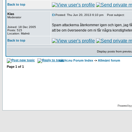
Back to top
Klas
Posted: Thu Jun 20, 2013 6:10 pm
Post subject:
Moderator
Spam attackerna återkommer igen och igen, jag f
Joined: 18 Dec 2005
att be om överseende om ni får några konstigheter
Posts: 515
Location: Malmö
Back to top
Display posts from previo
taichi.nu Forum Index
->
Allmänt forum
Page
1
of
1
Powered by