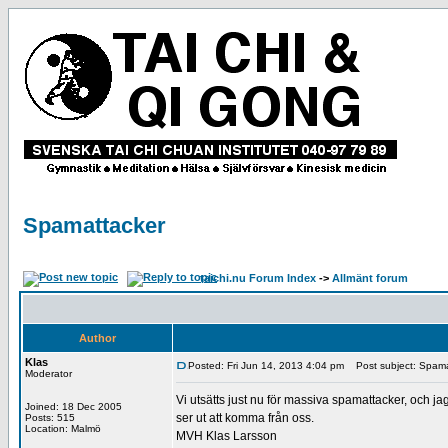
Spamattacker
taichi.nu Forum Index
->
Allmänt forum
Author
Klas
Posted: Fri Jun 14, 2013 4:04 pm
Post subject: Spama
Moderator
Vi utsätts just nu för massiva spamattacker, och j
Joined: 18 Dec 2005
ser ut att komma från oss.
Posts: 515
Location: Malmö
MVH Klas Larsson