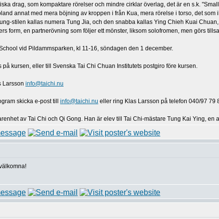
iska drag, som kompaktare rörelser och mindre cirklar överlag, det är en s.k. "Small 
 bland annat med mera böjning av kroppen i från Kua, mera rörelse i torso, det som
ung-stilen kallas numera Tung Jia, och den snabba kallas Ying Chieh Kuai Chuan,
rs form, en partnerövning som följer ett mönster, liksom solofromen, men görs tills
l School vid Pildammsparken, kl 11-16, söndagen den 1 december.
på kursen, eller till Svenska Tai Chi Chuan Institutets postgiro före kursen.
s Larsson
info@taichi.nu
gram skicka e-post till
info@taichi.nu
eller ring Klas Larsson på telefon 040/97 79 
renhet av Tai Chi och Qi Gong. Han är elev till Tai Chi-mästare Tung Kai Ying, en
 välkomna!