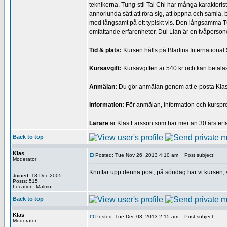
teknikerna. Tung-stil Tai Chi har många karakterist
annorlunda sätt att röra sig, att öppna och samla,
med långsamt på ett typiskt vis. Den långsamma T
omfattande erfarenheter. Dui Lian är en tvåpersone
Tid & plats:
Kursen hålls på Bladins Internationa
Kursavgift:
Kursavgiften är 540 kr och kan betalas 
Anmälan:
Du gör anmälan genom att e-posta Kla
Information:
För anmälan, information och kurspro
Lärare
är Klas Larsson som har mer än 30 års erfa
Back to top
Klas
Posted: Tue Nov 26, 2013 4:10 am
Post subject:
Moderator
Knuffar upp denna post, på söndag har vi kursen,
Joined: 18 Dec 2005
Posts: 515
Location: Malmö
Back to top
Klas
Posted: Tue Dec 03, 2013 2:15 am
Post subject:
Moderator