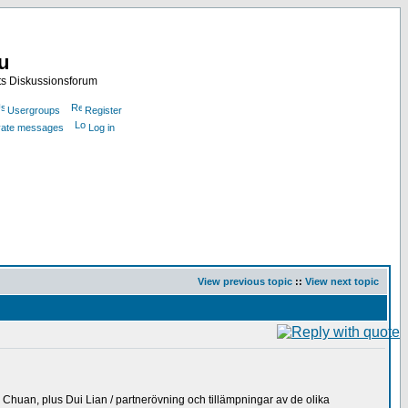
nu
ts Diskussionsforum
Usergroups
Register
ivate messages
Log in
View previous topic
::
View next topic
Chuan, plus Dui Lian / partnerövning och tillämpningar av de olika