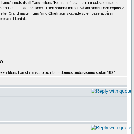
frame" i motsats till Yang-stilens "Big frame", och den har också ett något
 ibland kallas "Dragon Body". I den snabba formen växlar snabbt och explosivt
 efter Grandmaster Tung Ying Chieh som skapade stilen baserat på sin
ammans i kontakt.
89.
 av världens främsta mästare och följer dennes undervisning sedan 1984.