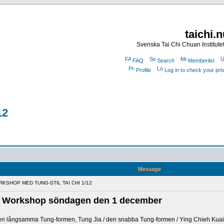
taichi.
Svenska Tai Chi Chuan Institute
FAQ
Search
Memberlist
Profile
Log in to check your pr
12
Message
RKSHOP MED TUNG-STIL TAI CHI 1/12
Chi Workshop söndagen den 1 december
 den långsamma Tung-formen, Tung Jia / den snabba Tung-formen / Ying Chieh Kuai 