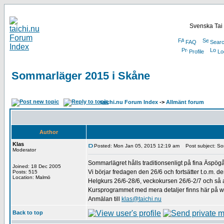
Svenska Tai 
FAQ
Sear
Profile
Lo
Sommarläger 2015 i Skåne
taichi.nu Forum Index
->
Allmänt forum
Author
Klas
Posted: Mon Jan 05, 2015 12:19 am
Post subject: So
Moderator
Sommarlägret hålls traditionsenligt på fina Äspö
Joined: 18 Dec 2005
Vi börjar fredagen den 26/6 och fortsätter t.o.m. de
Posts: 515
Location: Malmö
Helgkurs 26/6-28/6, veckokursen 26/6-2/7 och så 
Kursprogrammet med mera detaljer finns här på 
Anmälan till
klas@taichi.nu
Back to top