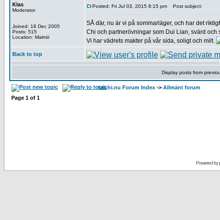
Klas
Posted: Fri Jul 03, 2015 8:15 pm
Post subject:
Moderator
SÅ där, nu är vi på sommarläger, och har det rikt
Joined: 18 Dec 2005
Chi och partnerövningar som Dui Lian, svärd och 
Posts: 515
Location: Malmö
Vi har vädrets makter på vår sida, soligt och milt.
Back to top
Display posts from previo
taichi.nu Forum Index
->
Allmänt forum
Page
1
of
1
Powered by