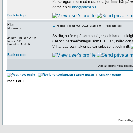
Kursprogrammet med mera detaljer finns här på 
Anmälan till
klas@taichi.nu
Back to top
Klas
Posted: Fri Jul 03, 2015 8:15 pm
Post subject:
Moderator
SÅ där, nu är vi på sommarläger, och har det rikt
Joined: 18 Dec 2005
Chi och partnerövningar som Dui Lian, svärd och 
Posts: 515
Location: Malmö
Vi har vädrets makter på vår sida, soligt och milt.
Back to top
Display posts from previo
taichi.nu Forum Index
->
Allmänt forum
Page
1
of
1
Powered by