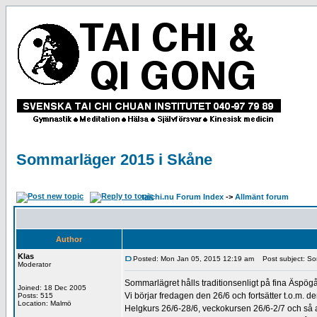
Sommarläger 2015 i Skåne
taichi.nu Forum Index
->
Allmänt forum
Author
Klas
Posted: Mon Jan 05, 2015 12:19 am
Post subject: So
Moderator
Sommarlägret hålls traditionsenligt på fina Äspö
Joined: 18 Dec 2005
Vi börjar fredagen den 26/6 och fortsätter t.o.m. de
Posts: 515
Location: Malmö
Helgkurs 26/6-28/6, veckokursen 26/6-2/7 och så 