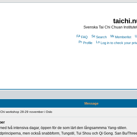
taichi.
Svenska Tai Chi Chuan Institute
FAQ
Search
Memberlist
Profile
Log in to check your pr
Message
 Chi workshop 28-29 november i Oslo
ber
 med två intensiva dagar, öppen för de som lärt den långsammma Yang-stilen.
dprinciperna, men också snabbform, Tungstil, Tui Shou och Qi Gong. San Bu/Thr