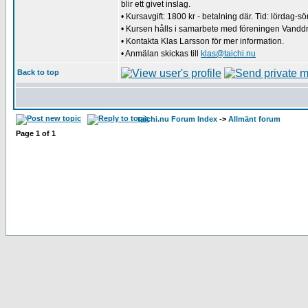
blir ett givet inslag.
• Kursavgift: 1800 kr - betalning där. Tid: lördag-
• Kursen hålls i samarbete med föreningen Vandd
• Kontakta Klas Larsson för mer information.
• Anmälan skickas till
klas@taichi.nu
Back to top
taichi.nu Forum Index
->
Allmänt forum
Page
1
of
1