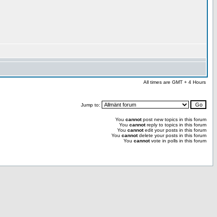
All times are GMT + 4 Hours
Jump to:
You
cannot
post new topics in this forum
You
cannot
reply to topics in this forum
You
cannot
edit your posts in this forum
You
cannot
delete your posts in this forum
You
cannot
vote in polls in this forum