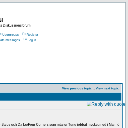
nu
ts Diskussionsforum
Usergroups
Register
ivate messages
Log in
View previous topic
::
View next topic
ee Steps och Da Lu/Four Corners som mäster Tung jobbat mycket med i Malmö