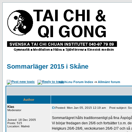
Sommarläger 2015 i Skåne
taichi.nu Forum Index
->
Allmänt forum
Author
Klas
Posted: Mon Jan 05, 2015 12:19 am
Post subject: So
Moderator
Sommarlägret hålls traditionsenligt på fina Äspö
Joined: 18 Dec 2005
Vi börjar fredagen den 26/6 och fortsätter t.o.m. de
Posts: 515
Location: Malmö
Helgkurs 26/6-28/6, veckokursen 26/6-2/7 och så 