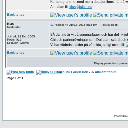
Kursprogrammet med mera detaljer finns här på 
Anmälan till
klas@taichi.nu
Back to top
Klas
Posted: Fri Jul 03, 2015 8:15 pm
Post subject:
Moderator
SÅ där, nu är vi på sommarläger, och har det rikt
Joined: 18 Dec 2005
Chi och partnerövningar som Dui Lian, svärd och 
Posts: 515
Location: Malmö
Vi har vädrets makter på vår sida, soligt och milt.
Back to top
Display posts from previo
taichi.nu Forum Index
->
Allmänt forum
Page
1
of
1
Powered by