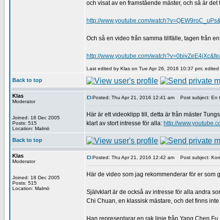
och visat av en framstående mäster, och så är det tag
http://www.youtube.com/watch?v=QEW9roC_uPs&f
Och så en video från samma tillfälle, tagen från e
http://www.youtube.com/watch?v=0bivZeE4jXc&fe
Last edited by Klas on Tue Apr 26, 2016 10:37 pm; edited 1
Back to top
Klas
Posted: Thu Apr 21, 2016 12:41 am
Post subject: En ti
Moderator
Här är ett videoklipp till, detta är från mäster Tu
Joined: 18 Dec 2005
klart av stort intresse för alla:
http://www.youtube
Posts: 515
Location: Malmö
Back to top
Klas
Posted: Thu Apr 21, 2016 12:42 am
Post subject: Ko
Moderator
Här de video som jag rekommenderar för er som g
Joined: 18 Dec 2005
Posts: 515
Location: Malmö
Självklart är de också av intresse för alla andra 
Chi Chuan, en klassisk mästare, och det finns in
Han representarar en rak linje från Yang Chen Fu