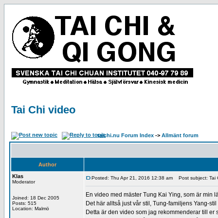
Tai Chi video
taichi.nu Forum Index
->
Allmänt forum
Author
Klas
Posted: Thu Apr 21, 2016 12:38 am
Post subject: Tai 
Moderator
En video med mäster Tung Kai Ying, som är min l
Joined: 18 Dec 2005
Det här alltså just vår stil, Tung-familjens Yang-sti
Posts: 515
Location: Malmö
Detta är den video som jag rekommenderar till er so