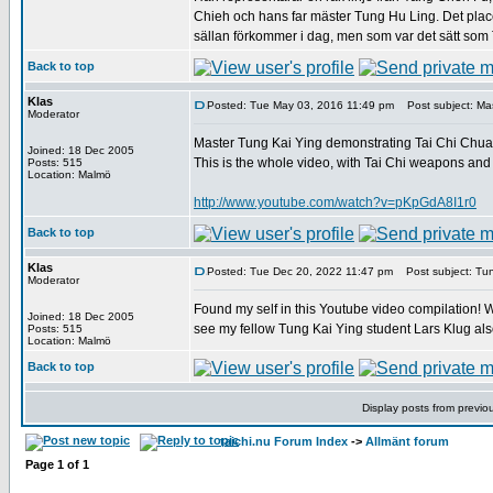
Chieh och hans far mäster Tung Hu Ling. Det placer
sällan förkommer i dag, men som var det sätt som Ta
Back to top
Klas
Posted: Tue May 03, 2016 11:49 pm
Post subject: Mas
Moderator
Master Tung Kai Ying demonstrating Tai Chi Chua
Joined: 18 Dec 2005
This is the whole video, with Tai Chi weapons and a
Posts: 515
Location: Malmö
http://www.youtube.com/watch?v=pKpGdA8I1r0
Back to top
Klas
Posted: Tue Dec 20, 2022 11:47 pm
Post subject: Tung
Moderator
Found my self in this Youtube video compilation! We
Joined: 18 Dec 2005
see my fellow Tung Kai Ying student Lars Klug al
Posts: 515
Location: Malmö
Back to top
Display posts from previo
taichi.nu Forum Index
->
Allmänt forum
Page
1
of
1