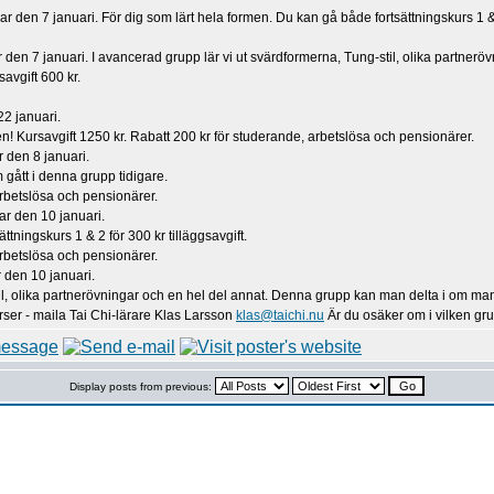
r den 7 januari. För dig som lärt hela formen. Du kan gå både fortsättningskurs 1 & 2
den 7 januari. I avancerad grupp lär vi ut svärdformerna, Tung-stil, olika partner
avgift 600 kr.
22 januari.
 Kursavgift 1250 kr. Rabatt 200 kr för studerande, arbetslösa och pensionärer.
r den 8 januari.
 gått i denna grupp tidigare.
arbetslösa och pensionärer.
ar den 10 januari.
tningskurs 1 & 2 för 300 kr tilläggsavgift.
arbetslösa och pensionärer.
 den 10 januari.
il, olika partnerövningar och en hel del annat. Denna grupp kan man delta i om man g
r - maila Tai Chi-lärare Klas Larsson
klas@taichi.nu
Är du osäker om i vilken gru
Display posts from previous: