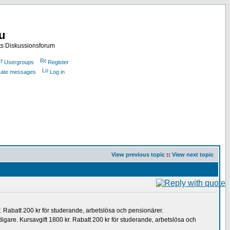
nu
ts Diskussionsforum
Usergroups
Register
ivate messages
Log in
View previous topic
::
View next topic
 Rabatt 200 kr för studerande, arbetslösa och pensionärer.
digare. Kursavgift 1800 kr. Rabatt 200 kr för studerande, arbetslösa och