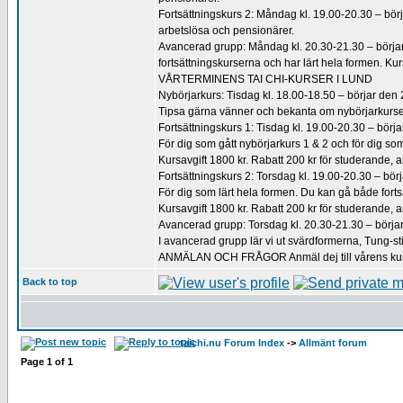
Fortsättningskurs 2: Måndag kl. 19.00-20.30 – börja
arbetslösa och pensionärer.
Avancerad grupp: Måndag kl. 20.30-21.30 – börjar 
fortsättningskurserna och har lärt hela formen. Kurs
VÅRTERMINENS TAI CHI-KURSER I LUND
Nybörjarkurs: Tisdag kl. 18.00-18.50 – börjar den 
Tipsa gärna vänner och bekanta om nybörjarkursen!
Fortsättningskurs 1: Tisdag kl. 19.00-20.30 – börja
För dig som gått nybörjarkurs 1 & 2 och för dig som
Kursavgift 1800 kr. Rabatt 200 kr för studerande, 
Fortsättningskurs 2: Torsdag kl. 19.00-20.30 – börj
För dig som lärt hela formen. Du kan gå både fortsät
Kursavgift 1800 kr. Rabatt 200 kr för studerande, 
Avancerad grupp: Torsdag kl. 20.30-21.30 – börjar
I avancerad grupp lär vi ut svärdformerna, Tung-st
ANMÄLAN OCH FRÅGOR Anmäl dej till vårens kurse
Back to top
taichi.nu Forum Index
->
Allmänt forum
Page
1
of
1