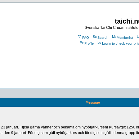
taichi.
Svenska Tai Chi Chuan Institute
FAQ
Search
Memberlist
Profile
Log in to check your pr
Message
 23 januari. Tipsa gärna vänner och bekanta om nybörjarkursen! Kursavgift 1250 kr.
r den 9 januari. För dig som gått nybörjarkurs och för dig som gått i denna grupp ti