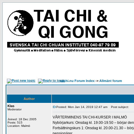
taichi.nu Forum Index
->
Allmänt forum
Author
Klas
Posted: Mon Jan 14, 2019 12:47 am
Post subject:
Moderator
VÅRTERMINENS TAI CHI-KURSER I MALMÖ
Joined: 18 Dec 2005
Nybörjarkurs: Onsdag kl. 19.00-19.50 – börjar den
Posts: 515
Location: Malmö
Fortsättningskurs 1: Onsdag kl. 20.00-21.30 – börja
pensionärer.