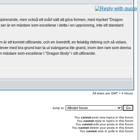
inspirerande, men också ett svårt sätt att göra formen, med mycket "Dragon
er är en mästare som excellerar i detta i en uppvisning, inte ett standard
 ett korrekt utförande, och en överdrift, en felaktig riktning och så vidare.
n elever med bra grund kan ta ut svängarna lite grand, inom den ram som denna
mästare som excellerar i "Dragon Body" i sitt utförande.
All times are GMT + 4 Hours
Jump to:
You
cannot
post new topics in this forum
You
cannot
reply to topics in this forum
You
cannot
edit your posts in this forum
You
cannot
delete your posts in this forum
You
cannot
vote in polls in this forum