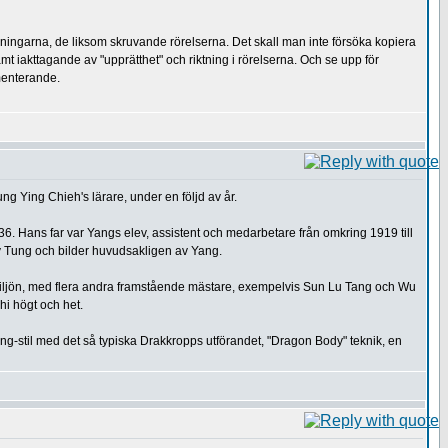
dningarna, de liksom skruvande rörelserna. Det skall man inte försöka kopiera
mt iakttagande av "upprätthet" och riktning i rörelserna. Och se upp för
imenterande.
ng Ying Chieh's lärare, under en följd av år.
 Hans far var Yangs elev, assistent och medarbetare från omkring 1919 till
v Tung och bilder huvudsakligen av Yang.
miljön, med flera andra framstående mästare, exempelvis Sun Lu Tang och Wu
hi högt och het.
ng-stil med det så typiska Drakkropps utförandet, "Dragon Body" teknik, en