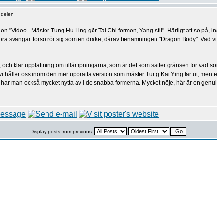
 delen
den "Video - Mäster Tung Hu Ling gör Tai Chi formen, Yang-stil". Härligt att se på, 
tora svängar, torso rör sig som en drake, därav benämningen "Dragon Body". Vad vi s
ch klar uppfattning om tillämpningarna, som är det som sätter gränsen för vad som är
och vi håller oss inom den mer upprätta version som mäster Tung Kai Ying lär ut, me
ar man också mycket nytta av i de snabba formerna. Mycket nöje, här är en genuin 
Display posts from previous: