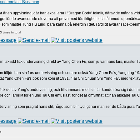
mode=related&search=
är är en uppvisning, där han excellerar i "Dragon Body" teknik, därav de många vri
 något för de avancerade eleverna att prova med försiktighet, och tålamod, uppmärksa
ande som Mäster Tung Hu Ling, bara känna på energin i det, i tydligt avgränsat exper
 times in total
 faktiskt fick undervisning direkt av Yang Chen Fu, som ju var hans fars, mäster Tu
följde han sin fars undervisning och senare också Yang Chen Fu's, Yang dog 1936.
tat Yang Chen Fu's bok som kom ut 1931, "Tai Chi Chuan Shi Yong Fa", med text a
ck del av Yang's undervisning, och tillsammans med sin far kunde röra sig i den 
 och lärorikt för en ung Tai Chi entusiast, för det är omvittnat att han älskade Tai C
rvisning som präglat hans stil, något som blir tydligt när man ser de båda göra Ya
p