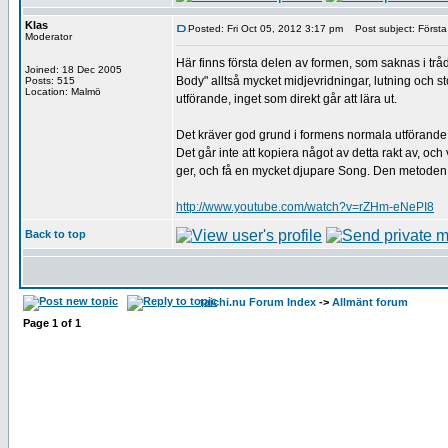
Klas
Posted: Fri Oct 05, 2012 3:17 pm
Post subject: Första
Moderator
Här finns första delen av formen, som saknas i trå
Joined: 18 Dec 2005
Body" alltså mycket midjevridningar, lutning och s
Posts: 515
Location: Malmö
utförande, inget som direkt går att lära ut.
Det kräver god grund i formens normala utförande, o
Det går inte att kopiera något av detta rakt av, 
ger, och få en mycket djupare Song. Den metoden h
http://www.youtube.com/watch?v=rZHm-eNePI8
Back to top
taichi.nu Forum Index
->
Allmänt forum
Page
1
of
1