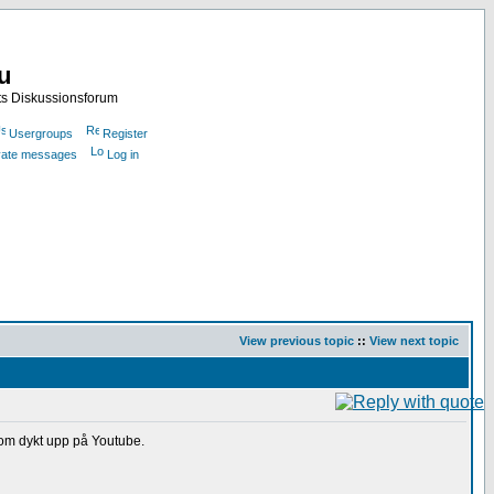
nu
ts Diskussionsforum
Usergroups
Register
ivate messages
Log in
View previous topic
::
View next topic
som dykt upp på Youtube.