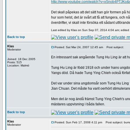
http://www.youtube.com/watch?v=xSnob4PTJKo&
Det skall påpekas att det sätt han gör formen på h
hur som helst, det är svårt att få att fungera, och
överdrifter, vi skall inte försöka ett sådant utför
Last edited by Klas on Sun Sep 07, 2014 4:04 am; edited 3
Back to top
Klas
Posted: Sat Mar 24, 2007 12:45 am
Post subject:
Moderator
En intressant sak angående Tung Hu Ling är att han
Joined: 18 Dec 2005
Posts: 515
Location: Malmö
Tung Hu Ling är född 1918 och under hans ungdom 
Yangs död. Då hade Tung Ying Chieh också förfat
Det var under sina ungdomsår som Tung Hu Ling fi
Jian Chuan. Det måste ha varit oerhört stimulerande
Men det är nog ändå främst Tung Ying Chieh's unde
mästares uppvisning i båda fallen.
Back to top
Klas
Posted: Sun Feb 17, 2008 4:11 pm
Post subject: bum
Moderator