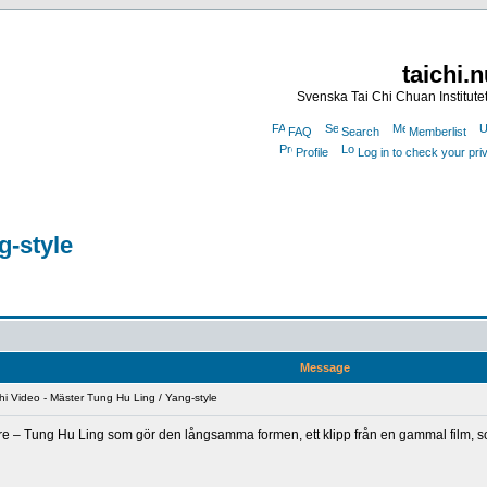
taichi.
Svenska Tai Chi Chuan Institute
FAQ
Search
Memberlist
Profile
Log in to check your pr
g-style
Message
i Video - Mäster Tung Hu Ling / Yang-style
tare – Tung Hu Ling som gör den långsamma formen, ett klipp från en gammal film, 